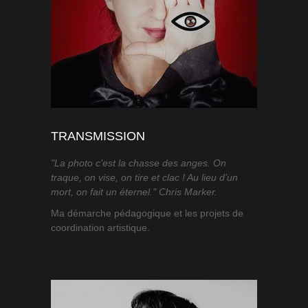
TRANSMISSION
"La photo c’est la chasse des anges. On
traque, on vise, on tire et clac ! Au lieu d’un
mort, on fait un éternel." Chris Marker.
Ma démarche pédagogique et les projets de
coordination artistique.