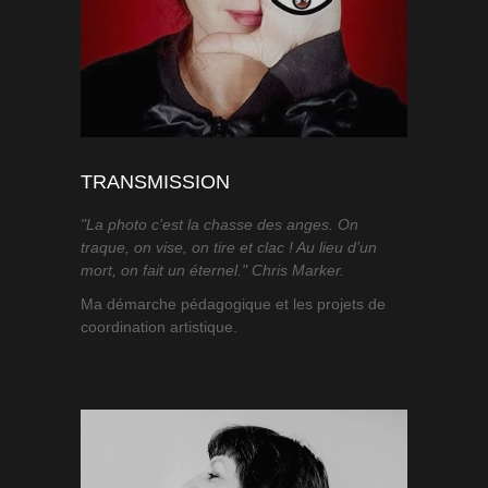
TRANSMISSION
"La photo c’est la chasse des anges. On
traque, on vise, on tire et clac ! Au lieu d’un
mort, on fait un éternel." Chris Marker.
Ma démarche pédagogique et les projets de
coordination artistique.