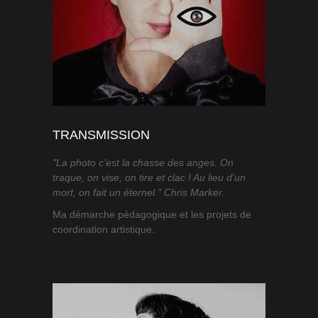
TRANSMISSION
"La photo c’est la chasse des anges. On
traque, on vise, on tire et clac ! Au lieu d’un
mort, on fait un éternel." Chris Marker.
Ma démarche pédagogique et les projets de
coordination artistique.