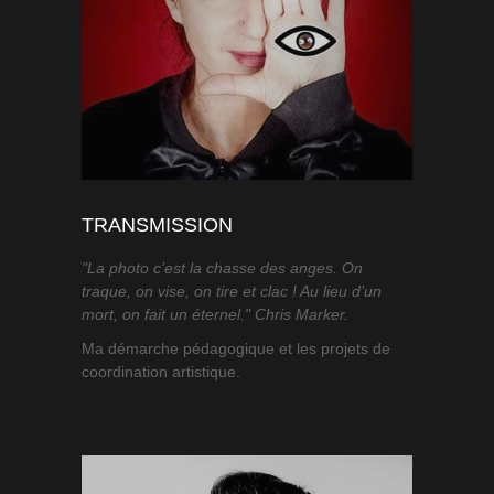
TRANSMISSION
"La photo c’est la chasse des anges. On
traque, on vise, on tire et clac ! Au lieu d’un
mort, on fait un éternel." Chris Marker.
Ma démarche pédagogique et les projets de
coordination artistique.