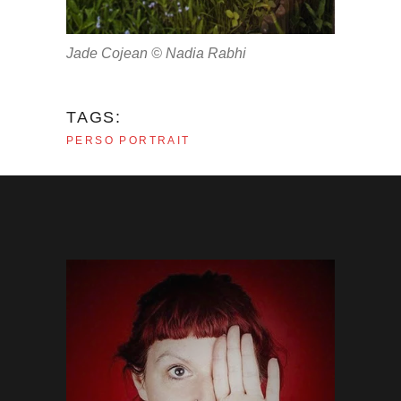
Jade Cojean © Nadia Rabhi
TAGS:
PERSO
PORTRAIT