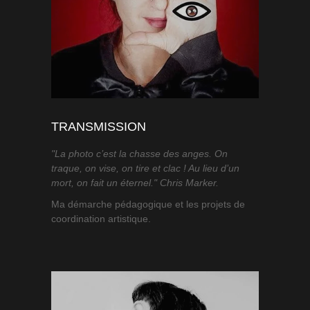
TRANSMISSION
"La photo c’est la chasse des anges. On
traque, on vise, on tire et clac ! Au lieu d’un
mort, on fait un éternel." Chris Marker.
Ma démarche pédagogique et les projets de
coordination artistique.