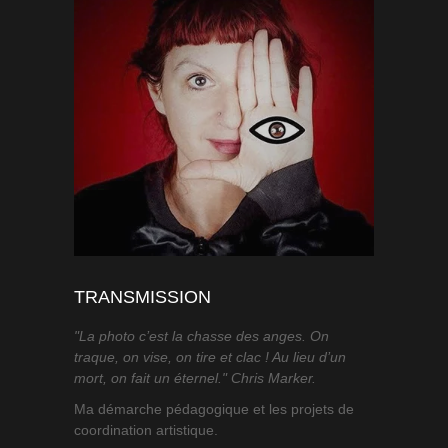
TRANSMISSION
"La photo c’est la chasse des anges. On
traque, on vise, on tire et clac ! Au lieu d’un
mort, on fait un éternel." Chris Marker.
Ma démarche pédagogique et les projets de
coordination artistique.