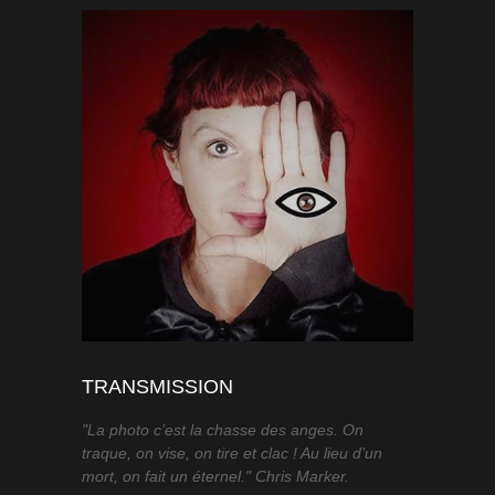
TRANSMISSION
"La photo c’est la chasse des anges. On
traque, on vise, on tire et clac ! Au lieu d’un
mort, on fait un éternel." Chris Marker.