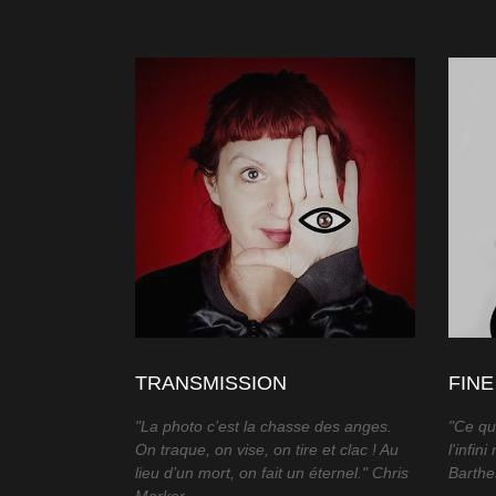
TRANSMISSION
FINE
"La photo c’est la chasse des anges.
"Ce qu
On traque, on vise, on tire et clac ! Au
l'infin
lieu d’un mort, on fait un éternel." Chris
Barthe
Marker.