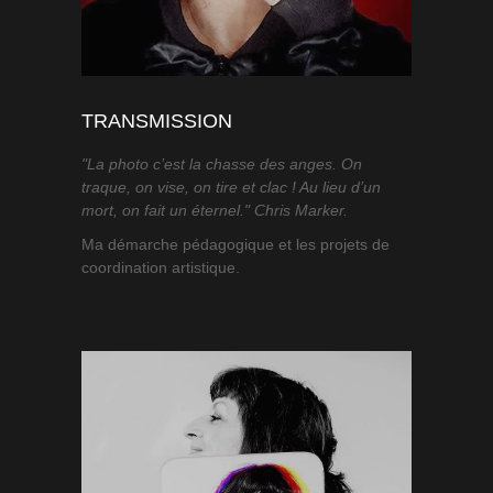
TRANSMISSION
"La photo c’est la chasse des anges. On
traque, on vise, on tire et clac ! Au lieu d’un
mort, on fait un éternel." Chris Marker.
Ma démarche pédagogique et les projets de
coordination artistique.