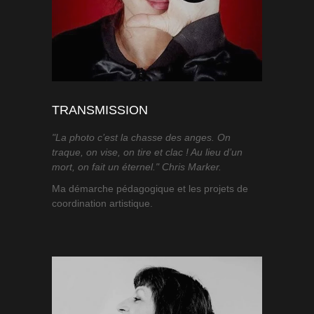
TRANSMISSION
"La photo c’est la chasse des anges. On
traque, on vise, on tire et clac ! Au lieu d’un
mort, on fait un éternel." Chris Marker.
Ma démarche pédagogique et les projets de
coordination artistique.