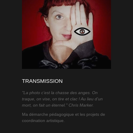
TRANSMISSION
"La photo c’est la chasse des anges. On
traque, on vise, on tire et clac ! Au lieu d’un
mort, on fait un éternel." Chris Marker.
Ma démarche pédagogique et les projets de
coordination artistique.